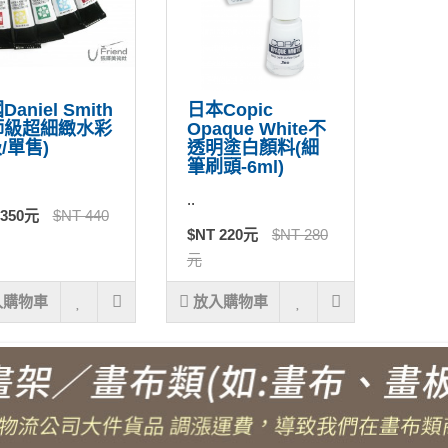
aniel Smith
日本Copic
師級超細緻水彩
Opaque White不
級/單售)
透明塗白顏料(細
筆刷頭-6ml)
..
 350元
$NT 440
$NT 220元
$NT 280
元
入購物車
放入購物車