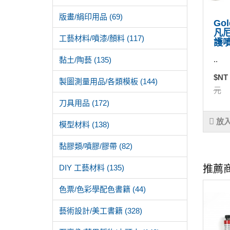
版畫/絹印用品 (69)
Go
凡
工藝材料/噴漆/顏料 (117)
護噴
..
黏土/陶藝 (135)
$NT
製圖測量用品/各類模板 (144)
元
刀具用品 (172)
放
模型材料 (138)
黏膠類/噴膠/膠帶 (82)
DIY 工藝材料 (135)
推薦
色票/色彩學配色書籍 (44)
藝術設計/美工書籍 (328)