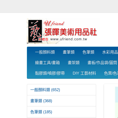
一般顏料類
畫筆類
色筆類
水彩用品
繪畫工具/畫箱
畫架類
畫板/作品袋/圖筒
黏膠類/噴膠/膠帶
DIY 工藝材料
色票/
一般顏料類 (652)
畫筆類 (368)
色筆類 (185)