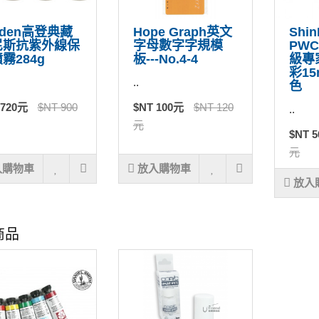
lden高登典藏
Hope Graph英文
Shi
尼斯抗紫外線保
字母數字字規模
PWC
霧284g
板---No.4-4
級專
彩15
..
色
 720元
$NT 900
$NT 100元
$NT 120
..
元
$NT 
元
入購物車
放入購物車
放入
商品