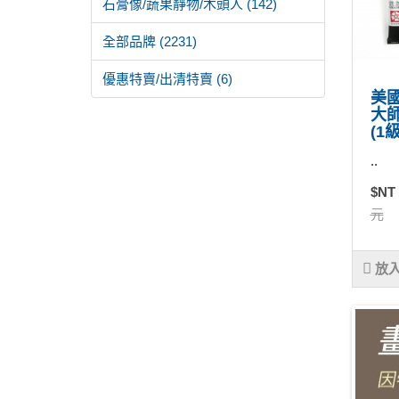
石膏像/蔬果靜物/木頭人 (142)
全部品牌 (2231)
優惠特賣/出清特賣 (6)
美國D
大
(1
..
$NT
元
放