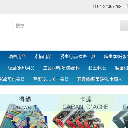
04-24067288
油畫用品
素描用品
漫畫用品/噴畫工具
繪畫本/紙張
版畫/絹印用品
工藝材料/噴漆/顏料
黏土/陶藝
製圖測
色彩學配色書籍
藝術設計/美工書籍
石膏像/蔬果靜物/木頭人