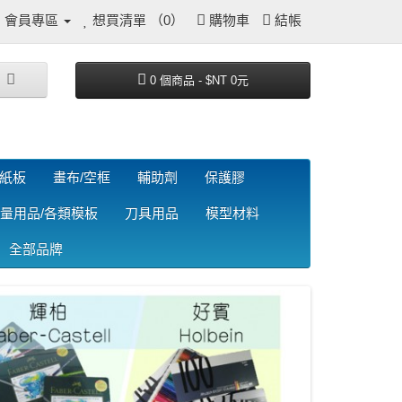
會員專區
想買清單 （0）
購物車
結帳
0 個商品 - $NT 0元
/紙板
畫布/空框
輔助劑
保護膠
量用品/各類模板
刀具用品
模型材料
全部品牌